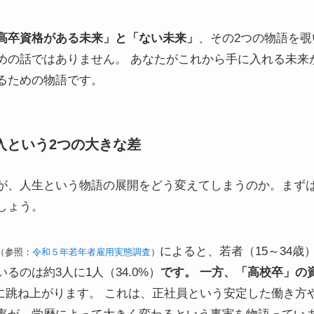
高卒資格がある未来」と「ない未来」
、その2つの物語を覗
めの話ではありません。 あなたがこれから手に入れる未来
るための物語です。
入という2つの大きな差
が、人生という物語の展開をどう変えてしまうのか。まず
しょう。
によると、若者（15～34
（参照：
令和５年若年者雇用実態調査
）
るのは約3人に1人（34.0%）
です。 一方、「高校卒」の
%）に跳ね上がります。 これは、正社員という安定した働き